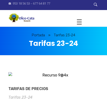
☎️
: 953 18 56 53 – 677 64 81 77
O
LEO-CATA XAUEN
Laboratorio de Analisis Químicos y Organolépticos
Portada
»
Tarifas 23-24
Tarifas 23-24
TARIFAS DE PRECIOS
Tarifas 23-24