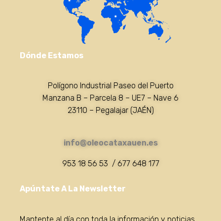
Dónde Estamos
Polígono Industrial Paseo del Puerto
Manzana B – Parcela 8 – UE7 – Nave 6
23110 – Pegalajar (JAÉN)
info@oleocataxauen.es
953 18 56 53 / 677 648 177
Apúntate A La Newsletter
Mantente al día con toda la información y noticias.